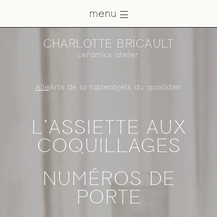
navigation
Overslaan en naar de inhoud gaan
menu
Objets
Art
CHARLOTTE BRICAULT
ceramics atelier
About
Navigation
secondaire
Alle
Arts de la table
objets du quotidien
Press
Contact
L'ASSIETTE AUX
COQUILLAGES
NL
FR
EN
NUMÉROS DE
PORTE