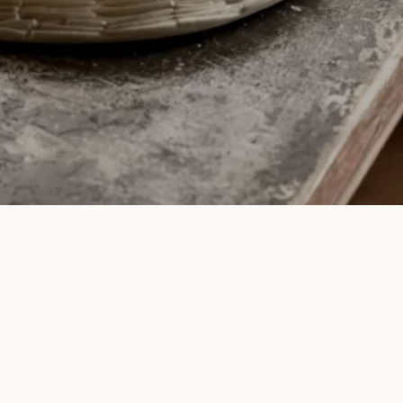
cb@charlottebricault.com
+32 (0) 487 19 06 86
Instagram
Facebook
Rue Vanderschrick, 26
1060 Bruxelles
Consulter le catalogue