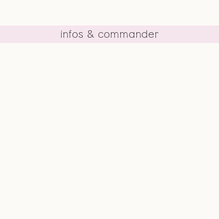
infos & commander
cb@charlottebricault.com
+32 (0) 487 19 06 86
Instagram
Facebook
Rue Vanderschrick, 26
1060 Bruxelles
Consulter le catalogue
design graphic:
ekta
/ development :
bien à vous