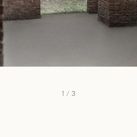
1
/
3
cb@charlottebricault.com
+32 (0) 487 19 06 86