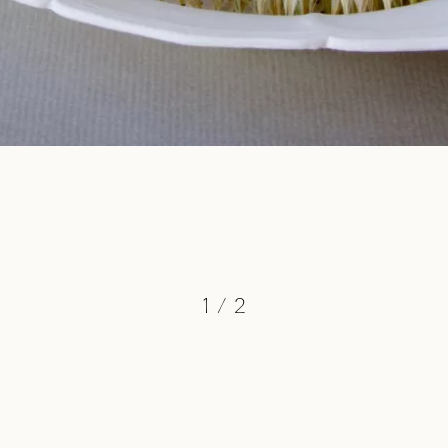
1
/
2
cb@charlottebricault.com
+32 (0) 487 19 06 86