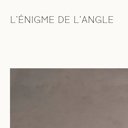
Skip to main content
Main
carreaux
objets
art
L'ÉNIGME DE L'ANGLE
navigation