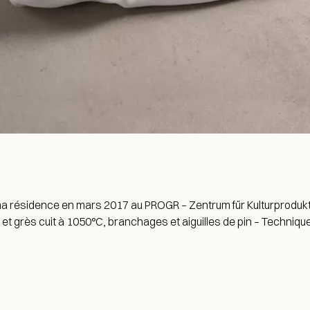
a résidence en mars 2017 au PROGR – Zentrum für Kulturprodukt
 et grès cuit à 1050°C, branchages et aiguilles de pin – Techniqu
cb@charlottebricault.com
+32 (0) 487 19 06 86